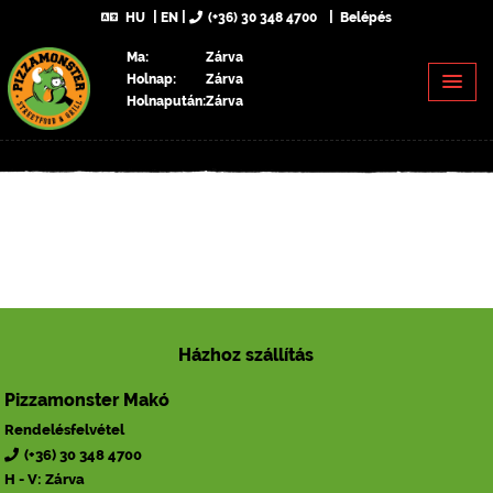
HU
EN
(+36) 30 348 4700
Belépés
Ma:
Zárva
Holnap:
Zárva
Holnapután:
Zárva
Házhoz szállítás
Pizzamonster Makó
Rendelésfelvétel
(+36) 30 348 4700
H - V: Zárva