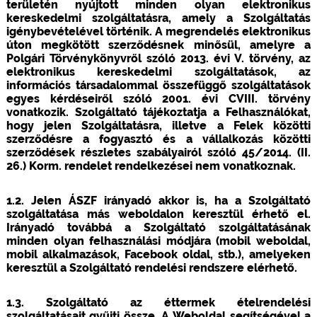
területén nyújtott minden olyan elektronikus
kereskedelmi szolgáltatásra, amely a Szolgáltatás
igénybevételével történik. A megrendelés elektronikus
úton megkötött szerződésnek minősül, amelyre a
Polgári Törvénykönyvről szóló 2013. évi V. törvény, az
elektronikus kereskedelmi szolgáltatások, az
információs társadalommal összefüggő szolgáltatások
egyes kérdéseiről szóló 2001. évi CVIII. törvény
vonatkozik. Szolgáltató tájékoztatja a Felhasználókat,
hogy jelen Szolgáltatásra, illetve a Felek közötti
szerződésre a fogyasztó és a vállalkozás közötti
szerződések részletes szabályairól szóló 45/2014. (II.
26.) Korm. rendelet rendelkezései nem vonatkoznak.
1.2. Jelen ÁSZF irányadó akkor is, ha a Szolgáltató
szolgáltatása más weboldalon keresztül érhető el.
Irányadó továbbá a Szolgáltató szolgáltatásának
minden olyan felhasználási módjára (mobil weboldal,
mobil alkalmazások, Facebook oldal, stb.), amelyeken
keresztül a Szolgáltató rendelési rendszere elérhető.
1.3. Szolgáltató az éttermek ételrendelési
szolgáltatásait gyűjti össze. A Weboldal segítségével a