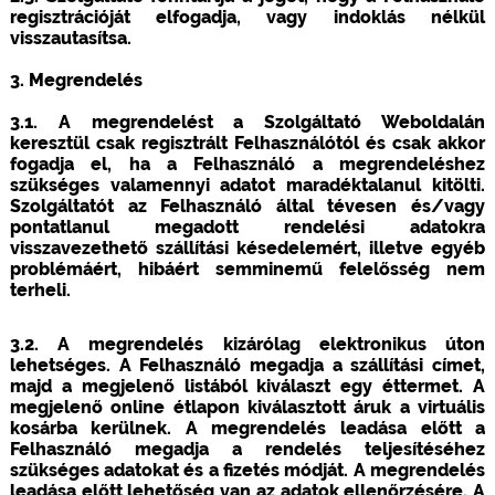
regisztrációját elfogadja, vagy indoklás nélkül
visszautasítsa.
3. Megrendelés
3.1. A megrendelést a Szolgáltató Weboldalán
keresztül csak regisztrált Felhasználótól és csak akkor
fogadja el, ha a Felhasználó a megrendeléshez
szükséges valamennyi adatot maradéktalanul kitölti.
Szolgáltatót az Felhasználó által tévesen és/vagy
pontatlanul megadott rendelési adatokra
visszavezethető szállítási késedelemért, illetve egyéb
problémáért, hibáért semminemű felelősség nem
terheli.
3.2. A megrendelés kizárólag elektronikus úton
lehetséges. A Felhasználó megadja a szállítási címet,
majd a megjelenő listából kiválaszt egy éttermet. A
megjelenő online étlapon kiválasztott áruk a virtuális
kosárba kerülnek. A megrendelés leadása előtt a
Felhasználó megadja a rendelés teljesítéséhez
szükséges adatokat és a fizetés módját. A megrendelés
leadása előtt lehetőség van az adatok ellenőrzésére. A