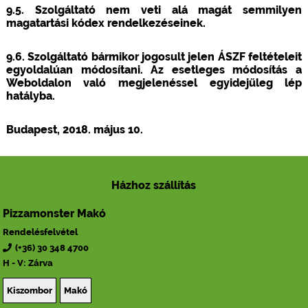
9.5. Szolgáltató nem veti alá magát semmilyen
magatartási kódex rendelkezéseinek.
9.6. Szolgáltató bármikor jogosult jelen ÁSZF feltételeit
egyoldalúan módosítani. Az esetleges módosítás a
Weboldalon való megjelenéssel egyidejűleg lép
hatályba.
Budapest, 2018. május 10.
Házhoz szállítás
Pizzamonster Makó
Rendelésfelvétel
(+36) 30 348 4700
H - V: Zárva
Kiszombor
Makó