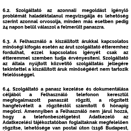
6.2. Szolgáltató az azonnali megoldást igénylő
problémát haladéktalanul megvizsgálja és lehetőség
szerint azonnal orvosolja, minden más esetben pedig
24 napon belül válaszol a felmerült panaszra.
6.3. A Felhasználó a kiszállított árukkal kapcsolatos
minőségi kifogás esetén az árut szolgáltató étteremhez
fordulhat, ezzel kapcsolatos igényét csak az
étteremmel szemben tudja érvényesíteni. Szolgáltató
az általa nyújtott közvetítő szolgáltatás jellegére
tekintettel a kiszállított áruk minőségéért nem tartozik
felelősséggel.
6.4. Szolgáltató a panasz kezelése és dokumentálása
céljából a Felhasználó telefonon keresztül
megfogalmazott panaszát rögzíti, a rögzített
hangfelvételt a rögzítéstől számított 6 hónapig
megőrzi. Amennyiben a Felhasználó nem járul hozzá,
hogy a telefonbeszélgetést Adatkezelő az
Adatkezelési tájékoztatóban foglaltaknak megfelelően
rögzítse, lehetősége van postai úton (1196 Budapest,