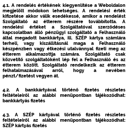
4.1. A rendelés értékének kiegyenlítése a Weboldalon
megjelölt módokon lehetséges. A rendelési érték
kifizetése akkor válik esedékessé, amikor a rendelést
Szolgáltató az étterem részére továbbította. A
rendelési értéket a Szolgáltatóval szerződéses
kapcsolatban álló pénzügyi szolgáltató a Felhasználó
által megadott bankkártya, ill. SZÉP kártya számlára
terheli, vagy kiszállításnál maga a Felhasználó
készpénzben vagy étkezési utalvánnyal fizeti meg az
étterem alkalmazottja számára. Szolgáltató csak
közvetítő szolgáltatóként lép fel a Felhasználó és az
étterem között. Szolgáltató rendelkezik az étterem
felhatalmazásával arról, hogy a nevében
pénzt/fizetést vegyen át.
4.2. A bankkártyával történő fizetés részletes
feltételeiről az alábbi menüpontban tájékozódhat:
bankkártyás fizetés
4.3. A SZÉP kártyával történő fizetés részletes
feltételeiről az alábbi menüpontban tájékozódhat:
SZÉP kártyás fizetés