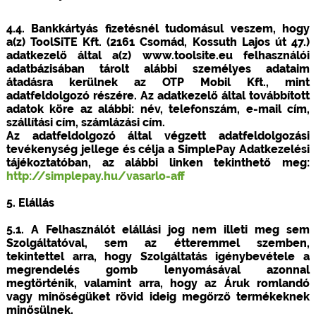
4.4. Bankkártyás fizetésnél tudomásul veszem, hogy
a(z) ToolSiTE Kft. (2161 Csomád, Kossuth Lajos út 47.)
adatkezelő által a(z) www.toolsite.eu felhasználói
adatbázisában tárolt alábbi személyes adataim
átadásra kerülnek az OTP Mobil Kft., mint
adatfeldolgozó részére. Az adatkezelő által továbbított
adatok köre az alábbi: név, telefonszám, e-mail cím,
szállítási cím, számlázási cím.
Az adatfeldolgozó által végzett adatfeldolgozási
tevékenység jellege és célja a SimplePay Adatkezelési
tájékoztatóban, az alábbi linken tekinthető meg:
http://simplepay.hu/vasarlo-aff
5. Elállás
5.1. A Felhasználót elállási jog nem illeti meg sem
Szolgáltatóval, sem az étteremmel szemben,
tekintettel arra, hogy Szolgáltatás igénybevétele a
megrendelés gomb lenyomásával azonnal
megtörténik, valamint arra, hogy az Áruk romlandó
vagy minőségüket rövid ideig megőrző termékeknek
minősülnek.