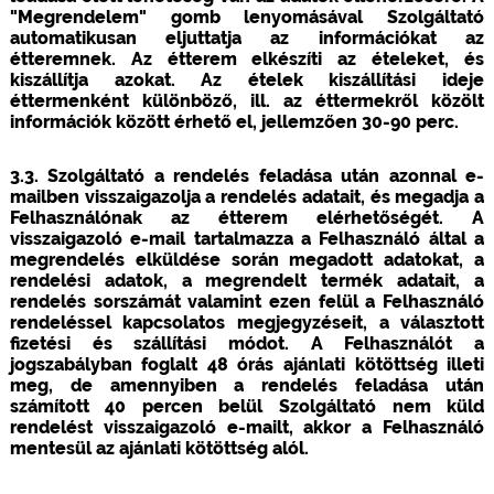
"Megrendelem" gomb lenyomásával Szolgáltató
automatikusan eljuttatja az információkat az
étteremnek. Az étterem elkészíti az ételeket, és
kiszállítja azokat. Az ételek kiszállítási ideje
éttermenként különböző, ill. az éttermekről közölt
információk között érhető el, jellemzően 30-90 perc.
3.3. Szolgáltató a rendelés feladása után azonnal e-
mailben visszaigazolja a rendelés adatait, és megadja a
Felhasználónak az étterem elérhetőségét. A
visszaigazoló e-mail tartalmazza a Felhasználó által a
megrendelés elküldése során megadott adatokat, a
rendelési adatok, a megrendelt termék adatait, a
rendelés sorszámát valamint ezen felül a Felhasználó
rendeléssel kapcsolatos megjegyzéseit, a választott
fizetési és szállítási módot. A Felhasználót a
jogszabályban foglalt 48 órás ajánlati kötöttség illeti
meg, de amennyiben a rendelés feladása után
számított 40 percen belül Szolgáltató nem küld
rendelést visszaigazoló e-mailt, akkor a Felhasználó
mentesül az ajánlati kötöttség alól.