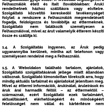
Felhasználók ételt és italt (továbbiakban: Áruk)
rendelhetnek házhoz szállításra vagy elvitelre.
Szolgáltató közvetítő kereskedői tevékenységet
folytat: a rendszere a Felhasználók megrendeléseit
fogadja, feldolgozza és továbbítja az éttermeknek.
Szolgáltató nem találkozik személyesen a
Felhasználóval, mivel az árut valamelyik étterem készíti
össze és szállítja ki.
1.4. A Szolgáltatás ingyenes, az Áruk pedig
ugyanannyiba kerülnek, mintha azt telefonon vagy
személyesen rendelné meg a Felhasználó.
1.5. A Weboldalon található tartalom, ajánlatok,
Szolgáltató szolgáltatásának jellege miatt állandóan
változnak. Szolgáltató kimondottan törekszik arra, hogy
mindig aktuális tartalmat és ajánlatokat jelenítsen meg.
Mivel az éttermi információk, árukínálat, áruleírások és
áruk árai harmadik féltől – az éttermektől –
származnak, ezért Szolgáltató ezek tartalmáért,
aktualitásáért, elérhetőségéért és minőségéért
felelősséget nem vállal és kártérítésre nem