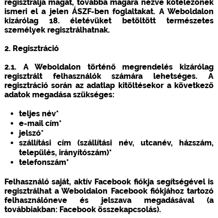
regisztrálja magát, továbbá magára nézve kötelezőnek
ismeri el a jelen ÁSZF-ben foglaltakat. A Weboldalon
kizárólag 18. életévüket betöltött természetes
személyek regisztrálhatnak.
2. Regisztráció
2.1. A Weboldalon történő megrendelés kizárólag
regisztrált felhasználók számára lehetséges. A
regisztráció során az adatlap kitöltésekor a következő
adatok megadása szükséges:
teljes név*
e-mail cím*
jelszó*
szállítási cím (szállítási név, utcanév, házszám,
település, irányítószám)*
telefonszám*
Felhasználó saját, aktív Facebook fiókja segítségével is
regisztrálhat a Weboldalon Facebook fiókjához tartozó
felhasználóneve és jelszava megadásával (a
továbbiakban: Facebook összekapcsolás).