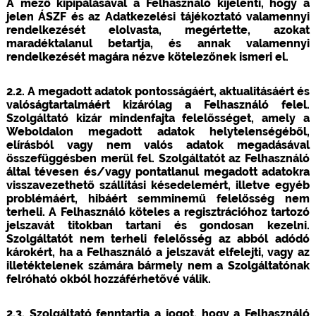
A mező kipipálásával a Felhasználó kijelenti, hogy a
jelen ÁSZF és az Adatkezelési tájékoztató valamennyi
rendelkezését elolvasta, megértette, azokat
maradéktalanul betartja, és annak valamennyi
rendelkezését magára nézve kötelezőnek ismeri el.
2.2. A megadott adatok pontosságáért, aktualitásáért és
valóságtartalmáért kizárólag a Felhasználó felel.
Szolgáltató kizár mindenfajta felelősséget, amely a
Weboldalon megadott adatok helytelenségéből,
elírásból vagy nem valós adatok megadásával
összefüggésben merül fel. Szolgáltatót az Felhasználó
által tévesen és/vagy pontatlanul megadott adatokra
visszavezethető szállítási késedelemért, illetve egyéb
problémáért, hibáért semminemű felelősség nem
terheli. A Felhasználó köteles a regisztrációhoz tartozó
jelszavát titokban tartani és gondosan kezelni.
Szolgáltatót nem terheli felelősség az abból adódó
károkért, ha a Felhasználó a jelszavát elfelejti, vagy az
illetéktelenek számára bármely nem a Szolgáltatónak
felróható okból hozzáférhetővé válik.
2.3. Szolgáltató fenntartja a jogot, hogy a Felhasználó