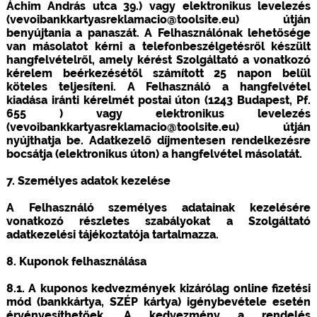
Áchim András utca 39.) vagy elektronikus levelezés
(vevoibankkartyasreklamacio@toolsite.eu) útján
benyújtania a panaszát. A Felhasználónak lehetősége
van másolatot kérni a telefonbeszélgetésről készült
hangfelvételről, amely kérést Szolgáltató a vonatkozó
kérelem beérkezésétől számított 25 napon belül
köteles teljesíteni. A Felhasználó a hangfelvétel
kiadása iránti kérelmét postai úton (1243 Budapest, Pf.
655 ) vagy elektronikus levelezés
(vevoibankkartyasreklamacio@toolsite.eu) útján
nyújthatja be. Adatkezelő díjmentesen rendelkezésre
bocsátja (elektronikus úton) a hangfelvétel másolatát.
7. Személyes adatok kezelése
A Felhasználó személyes adatainak kezelésére
vonatkozó részletes szabályokat a Szolgáltató
adatkezelési tájékoztatója tartalmazza.
8. Kuponok felhasználása
8.1. A kuponos kedvezmények kizárólag online fizetési
mód (bankkártya, SZÉP kártya) igénybevétele esetén
érvényesíthetőek. A kedvezmény a rendelés