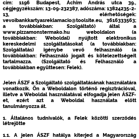
cím: 1196 Budapest, Áchim András utca 39.,
cégjegyzékszám: 13-09-232387, adószáma: 13824235-2-
13, elérhetőségek:
vevoibankkartyasreklamacio@toolsite.eu, 3616333563;
a továbbiakban: Szolgáltató) által a
www.pizzamonstermako.hu weboldalon (a
továbbiakban: Weboldal) nyújtott elektronikus
kereskedelmi szolgáltatásokat (a továbbiakban:
Szolgáltatás) igénybe vevő felhasználó (a
továbbiakban: Felhasználó jogait és kötelezettségeit
tartalmazza. (Szolgáltató és Felhasználó a
továbbiakban együttesen: Felek).
Jelen ÁSZF a Szolgáltató szolgáltatásának használatára
vonatkozik. Ön a Weboldalon történő regisztrációval,
illetve a Weboldal használatával elfogadja jelen ÁSZF-
et, ezért azt a Weboldal használata előtt
tanulmányozza át.
1. Általános tudnivalók, a Felek közötti szerződés
létrejötte
1.1. A jelen ÁSZF hatálya kiterjed a Magyarország