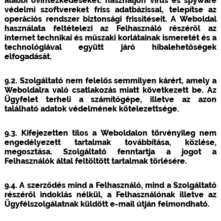
alábbi óvintézkedéseket: használjon vírus és spyware
védelmi szoftvereket friss adatbázissal, telepítse az
operációs rendszer biztonsági frissítéseit. A Weboldal
használata feltételezi az Felhasználó részéről az
internet technikai és műszaki korlátainak ismeretét és a
technológiával együtt járó hibalehetőségek
elfogadását.
9.2. Szolgáltató nem felelős semmilyen kárért, amely a
Weboldalra való csatlakozás miatt következett be. Az
Ügyfelet terheli a számítógépe, illetve az azon
található adatok védelmének kötelezettsége.
9.3. Kifejezetten tilos a Weboldalon törvényileg nem
engedélyezett tartalmak továbbítása, közlése,
megosztása. Szolgáltató fenntartja a jogot a
Felhasználók által feltöltött tartalmak törlésére.
9.4. A szerződés mind a Felhasználó, mind a Szolgáltató
részéről indoklás nélkül, a Felhasználónak illetve az
Ügyfélszolgálatnak küldött e-mail útján felmondható.