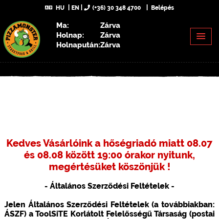
HU
EN
(+36) 30 348 4700
Belépés
Ma:
Zárva
Holnap:
Zárva
Holnapután:
Zárva
Kedves Vásárlóink a hőségriadó miatt 08.07
és 08.08 között 19:00 órakor nyitunk,
megértésüket köszönjük !
- Általános Szerződési Feltételek -
Jelen Általános Szerződési Feltételek (a továbbiakban:
ÁSZF) a ToolSiTE Korlátolt Felelősségű Társaság (postai